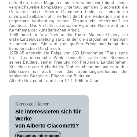
entstehen, deren Magerkeit noch verstärkt wird durch einen
vergleichsweise kompakten Unterbau, auf den Giacometti die
Gestalten setzt. Alberto Giacometti findet zu seinem so
unverwechselbaren Stil, verleiht durch die Reduktion und die
ungeheure Verdichtung seinen Figuren ein Höchstmaß an
Ausdruck. Das Verhältnis zwischen Figur und Raum wird zum
Kernthema der künstlerischen Arbeit.
1948 findet in New York in der Pierre Matisse Gallery die
erste Einzelausstellung statt, in der die stabdünnen Plastiken
zu sehen sind. Sie wird zum großen Erfolg und bringt den
künstlerischen Durchbruch.
1958-65 entsteht die Folge von 150 Lithografien "Paris sans
fin". Das malerische Werk beinhaltet zahlreiche Bildnisse
seines Bruders, seiner Frau und von Freunden, Landschaften,
Stillleben sowie Atelierbilder. Vorherrschend besonders in den
Bildnissen ist auch hier das Spannungsverhältnis der
schlanken Gestalt zu Fläche und Bildraum.
Alberto Giacometti stirbt am 11.1.1966 in Chur.
Sie interessieren sich für
Werke
von Alberto Giacometti?
Kostenlos informieren