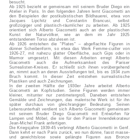
besucht.
Ab 1925 bezieht er gemeinsam mit seinem Bruder Diego ein
Atelier in Paris. In den folgenden Jahren lernt Giacometti an
den Beispielen der postkubistischen Bildhauerei, etwa von
Jacques Lipchitz und Constantin Brancusi, selbst
großzügiger und plastisch-räumlicher zu arbeiten. Ab 1925
orientiert sich Alberto Giacometti auch an der plastischen
Kunst der Naturvölker, wie an dem im Jahr 1925
entstandenen Torso abzulesen ist.
Ab 1926 entstehen die "Plates" – abgeflachte Figuren in
dünner Scheibenform, so etwa das Werk Femme-cuiller von
1926-27, mit nahezu glatter Oberfläche, auch Gips oder in
Marmor umgesetzt. Mit diesen Arbeiten erregt Alberto
Giacometti auch die Aufmerksamkeit des Pariser
Surrealisten-Kreises. Er schließt sich ihnen vorübergehend
an, nimmt auch an deren Ausstellungen teil, bis es 1934 zum
Bruch kommt. In dieser Zeit entstehen surrealistische
Plastiken und auch Zeichnungen.
In der zweiten Hälfte der 1930er Jahre arbeitet Alberto
Giacometti an Kopfstudien. Seine Figuren werden immer
kleiner, mitunter nur zentimetergroß. Daneben entstehen
Gemälde und Zeichnungen, das malerische Werk ist für ihn
später durchaus von gleichrangiger Bedeutung. Seinen
Lebensunterhalt verdient sich Alberto Giacometti gemeinsam
mit seinem Bruder Diego Giacometti mit Entwürfen für
Lampen und Möbel, die sie für den Pariser Innendekorateur
Jean-Michel Frank anfertigen.
Die Kriegsjahre 1939-45 verbringt Alberto Giacometti in Genf.
Dann kehrt er nach Paris zurück, wo nun dünne, fasst masse-
und gewichtslose sowie gelängte Figuren aus Bronze